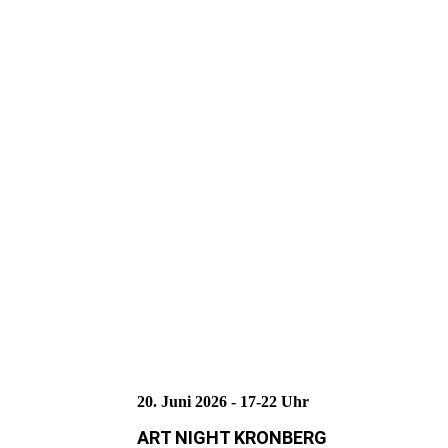
9315fdb9-9474-49ba-8a29-6d4c9640e9a5
2921e515-57f8-4918-8d8d-3b4ccc60a94e
33d0b810-b247-4bb4-91c1-c9b6f5b49acf Kopie
2a873d0b-e81c-4d4b-84de-9e1cbbf34bf2
20. Juni 2026 - 17-22 Uhr
ART NIGHT KRONBERG