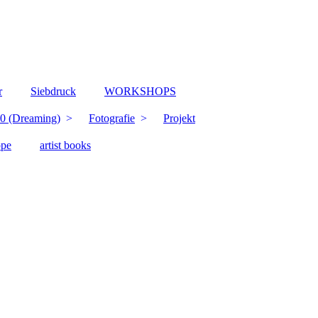
r
Siebdruck
WORKSHOPS
0 (Dreaming)
Fotografie
Projekt
ppe
artist books